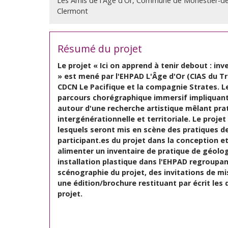
Les Amis de l'Âge d'Or, Commune de Monestier-de
Clermont
Résumé du projet
Le projet « Ici on apprend à tenir debout : in
» est mené par l'EHPAD L'Âge d'Or (CIAS du Tr
CDCN Le Pacifique et la compagnie Strates. L
parcours chorégraphique immersif impliquant 
autour d'une recherche artistique mêlant pra
intergénérationnelle et territoriale. Le projet
lesquels seront mis en scène des pratiques de
participant.es du projet dans la conception et 
alimenter un inventaire de pratique de géologi
installation plastique dans l'EHPAD regroupan
scénographie du projet, des invitations de m
une édition/brochure restituant par écrit les 
projet.