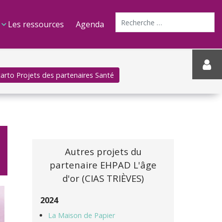
Recherche
Les ressources
Agenda
 carto Projets des partenaires Santé
Autres projets du
partenaire EHPAD L'âge
d'or (CIAS TRIÈVES)
2024
La Maison de Papier