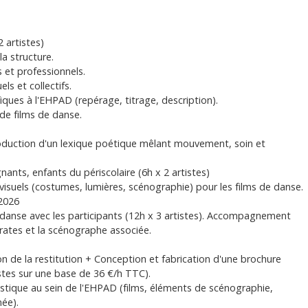
 artistes)
la structure.
s et professionnels.
ls et collectifs.
iques à l'EHPAD (repérage, titrage, description).
de films de danse.
roduction d'un lexique poétique mêlant mouvement, soin et
gnants, enfants du périscolaire (6h x 2 artistes)
isuels (costumes, lumières, scénographie) pour les films de danse.
 2026
e danse avec les participants (12h x 3 artistes). Accompagnement
rates et la scénographe associée.
 de la restitution + Conception et fabrication d'une brochure
istes sur une base de 36 €/h TTC).
tistique au sein de l'EHPAD (films, éléments de scénographie,
mée).