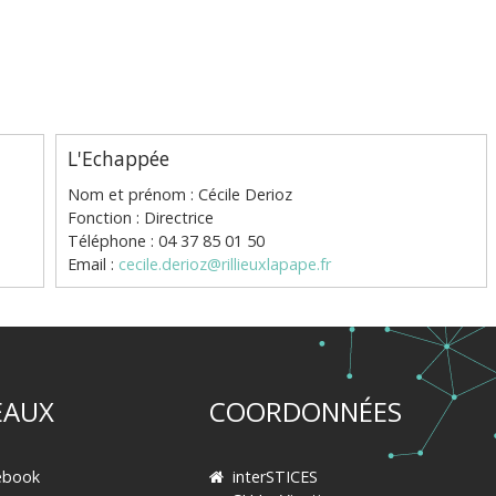
L'Echappée
Nom et prénom : Cécile Derioz
Fonction : Directrice
Téléphone : 04 37 85 01 50
Email :
cecile.derioz@rillieuxlapape.fr
EAUX
COORDONNÉES
ebook
interSTICES