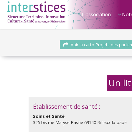
L'association
Notr
Voir la carto Projets des parten
Un li
Établissement de santé :
Soins et Santé
325 bis rue Maryse Bastié 69140 Rillieux-la-pape