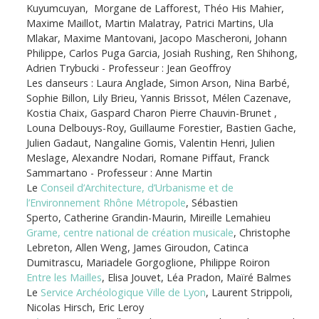
Kuyumcuyan, Morgane de Lafforest, Théo His Mahier,
Maxime Maillot, Martin Malatray, Patrici Martins, Ula
Mlakar, Maxime Mantovani, Jacopo Mascheroni, Johann
Philippe, Carlos Puga Garcia, Josiah Rushing, Ren Shihong,
Adrien Trybucki - Professeur : Jean Geoffroy
Les danseurs : Laura Anglade, Simon Arson, Nina Barbé,
Sophie Billon, Lily Brieu, Yannis Brissot, Mélen Cazenave,
Kostia Chaix, Gaspard Charon Pierre Chauvin-Brunet ,
Louna Delbouys-Roy, Guillaume Forestier, Bastien Gache,
Julien Gadaut, Nangaline Gomis, Valentin Henri, Julien
Meslage, Alexandre Nodari, Romane Piffaut, Franck
Sammartano - Professeur : Anne Martin
Le
Conseil d’Architecture, d’Urbanisme et de
l’Environnement Rhône Métropole
, Sébastien
Sperto, Catherine Grandin-Maurin, Mireille Lemahieu
Grame, centre national de création musicale
, Christophe
Lebreton, Allen Weng, James Giroudon, Catinca
Dumitrascu, Mariadele Gorgoglione, Philippe Roiron
Entre les Mailles
, Elisa Jouvet, Léa Pradon, Maïré Balmes
Le
Service Archéologique Ville de Lyon
, Laurent Strippoli,
Nicolas Hirsch, Eric Leroy