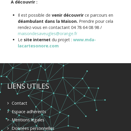
A découvrir :
Il est possible de
venir découvrir
ce parcours en
déambulant dans la Maison.
Prendre pour cela
rendez-vous en contactant 04 78 64 08 98 /
maisondesaveugles@orange.fr
Le
site internet
du projet :
www.mda-
lacartesonore.com
LIENS UTILES
Contact
Espace adhérents
Mentions légales
Données personnelles