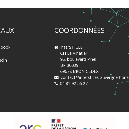
EAUX
COORDONNÉES
ebook
interSTICES
CH Le Vinatier
95, boulevard Pinel
edin
BP 30039
69678 BRON CEDEX
contact@interstices-auvergnerhonea
04 81 92 56 27