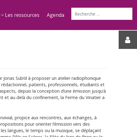
Recherche
Les ressources
Agenda
ur Jonas Subtil à proposer un atelier radiophonique
 rédactionnel, patients, professionnels, étudiants et
 aspects, depuis la conception d’une émission jusqu’à
ant et au-delà du confinement, la Ferme du Vinatier a
vivial, propice aux rencontres, aux échanges, à
 propositions pour orienter l’émission vers des
les langues, le temps ou la musique, se déplaçant
mme Pôle en Scènes, la Fête du livre de Bron ou le