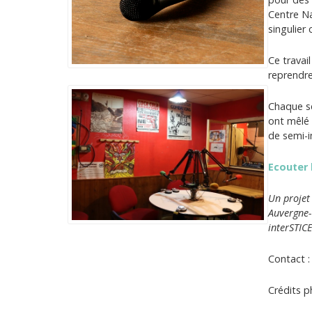
Centre Na
singulier
Ce travai
reprendre
Chaque se
ont mêlé 
de semi-i
Ecouter 
Un projet 
Auvergne-
interSTICE
Contact :
Crédits p