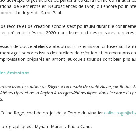
tional de Recherche en Neurosciences de Lyon, ou encore pour int
 comme l’horloger de Saint-Paul.
l de récolte et de création sonore s’est poursuivi durant le confineme
 en présentiel dès mai 2020, dans le respect des mesures barrières.
ssion de douze ateliers a abouti sur une émission diffusée sur l'an
montages sonores issus des ateliers de création et interventions en di
mprovisation préparés en amont, auxquels tous se sont bien pris au
les émissions
mené avec le soutien de l’Agence régionale de santé Auvergne-Rhône-Alpe
Rhône-Alpes et de la Région Auvergne-Rhône-Alpes, dans le cadre du p
S.
 Coline Rogé, chef de projet de la Ferme du Vinatier
coline.roge@ch-l
hotographiques : Myriam Martin / Radio Canut