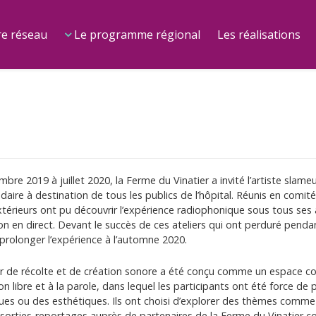
e réseau
Le programme régional
Les réalisations
bre 2019 à juillet 2020, la Ferme du Vinatier a invité l’artiste slame
ire à destination de tous les publics de l’hôpital. Réunis en comité
xtérieurs ont pu découvrir l’expérience radiophonique sous tous ses
ion en direct. Devant le succès de ces ateliers qui ont perduré pend
prolonger l’expérience à l’automne 2020.
er de récolte et de création sonore a été conçu comme un espace con
on libre et à la parole, dans lequel les participants ont été force de
es ou des esthétiques. Ils ont choisi d’explorer des thèmes comme 
sorties-reportages auprès de partenaires de la Ferme du Vinatier co