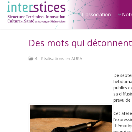
L'association
Notr
Des mots qui détonnent
4 - Réalisations en AURA
De septem
hebdomada
publics e
sa diffus
prévu de 
Cet ateli
l’expressi
thématiqu
pour des 