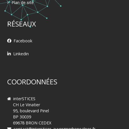
Plan de site
RÉSEAUX
Facebook
Linkedin
COORDONNÉES
interSTICES
CH Le Vinatier
95, boulevard Pinel
BP 30039
69678 BRON CEDEX
contact@interstices-auvergnerhonealpes.fr